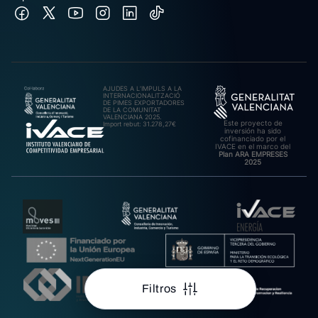
AJUDES A L’IMPULS A LA
INTERNACIONALITZACIÓ
DE PIMES EXPORTADORES
DE LA COMUNITAT
VALENCIANA 2025.
Este proyecto de
Import rebut: 31.278,27€
inversión ha sido
cofinanciado por el
IVACE en el marco del
Plan ARA EMPRESES
2025
Filtros