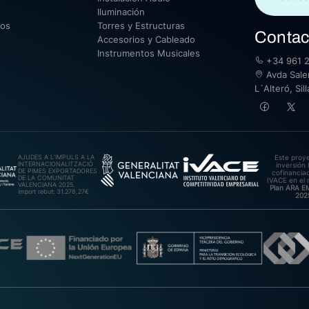
Iluminación
sos
Torres y Estructuras
Contac
Accesorios y Cableado
Instrumentos Musicales
+34 961 2
Avda Saler
L´Alteró, Si
AJUDES A L’IMPULS A LA
Este proy
INTERNACIONALITZACIÓ
inversión 
DE PIMES EXPORTADORES
cofinanciad
DE LA COMUNITAT
IVACE en el 
VALENCIANA 2025.
Plan ARA 
Import rebut: 31.278,27€
202