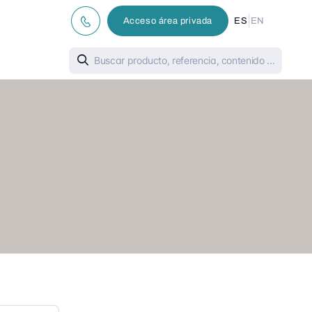
|
Acceso área privada
ES
EN