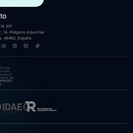
to
16 301
, 14, Poligono Industrial
lla, 46460, España
ecto de
ha sido
o por el
marco del
EMPRESES
5