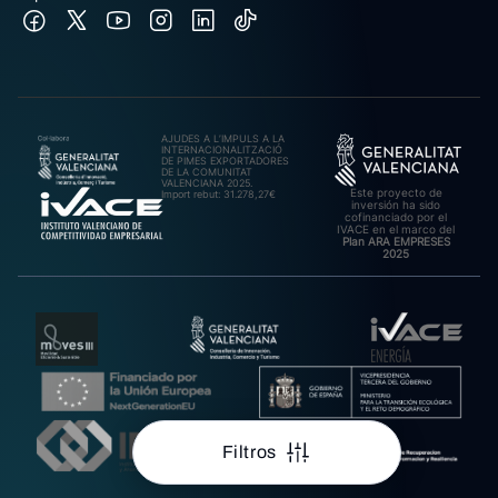
AJUDES A L’IMPULS A LA
INTERNACIONALITZACIÓ
DE PIMES EXPORTADORES
DE LA COMUNITAT
VALENCIANA 2025.
Este proyecto de
Import rebut: 31.278,27€
inversión ha sido
cofinanciado por el
IVACE en el marco del
Plan ARA EMPRESES
2025
Filtros