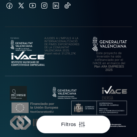
AJUDES A L’IMPULS A LA
INTERNACIONALITZACIÓ
DE PIMES EXPORTADORES
DE LA COMUNITAT
VALENCIANA 2025.
Este proyecto de
Import rebut: 31.278,27€
inversión ha sido
cofinanciado por el
IVACE en el marco del
Plan ARA EMPRESES
2025
Filtros