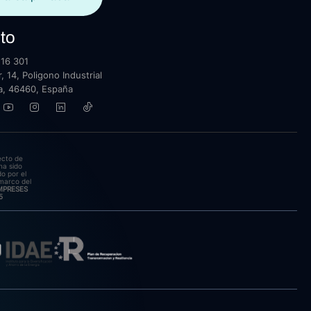
to
16 301
, 14, Poligono Industrial
lla, 46460, España
ecto de
ha sido
o por el
marco del
EMPRESES
5