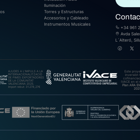
Iluminación
sos
Torres y Estructuras
Contac
Accesorios y Cableado
Instrumentos Musicales
+34 961 2
Avda Saler
L´Alteró, Si
AJUDES A L’IMPULS A LA
Este proy
INTERNACIONALITZACIÓ
inversión 
DE PIMES EXPORTADORES
cofinanciad
DE LA COMUNITAT
IVACE en el 
VALENCIANA 2025.
Plan ARA 
Import rebut: 31.278,27€
202