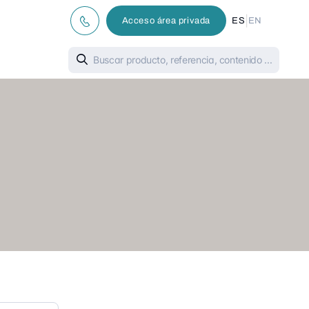
|
Acceso área privada
ES
EN