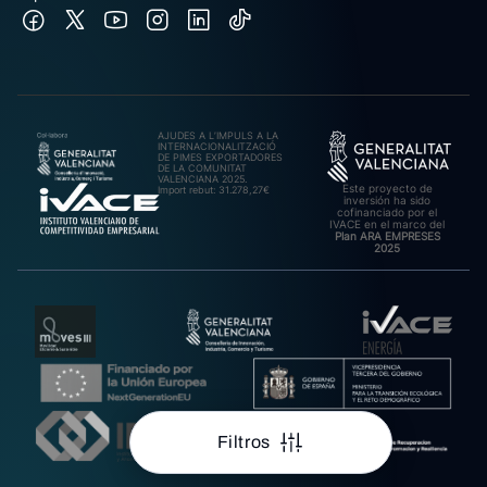
AJUDES A L’IMPULS A LA
INTERNACIONALITZACIÓ
DE PIMES EXPORTADORES
DE LA COMUNITAT
VALENCIANA 2025.
Este proyecto de
Import rebut: 31.278,27€
inversión ha sido
cofinanciado por el
IVACE en el marco del
Plan ARA EMPRESES
2025
Filtros