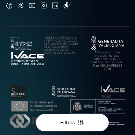
AJUDES A L’IMPULS A LA
INTERNACIONALITZACIÓ
DE PIMES EXPORTADORES
DE LA COMUNITAT
VALENCIANA 2025.
Este proyecto de
Import rebut: 31.278,27€
inversión ha sido
cofinanciado por el
IVACE en el marco del
Plan ARA EMPRESES
2025
Filtros