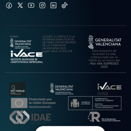
AJUDES A L’IMPULS A LA
INTERNACIONALITZACIÓ
DE PIMES EXPORTADORES
DE LA COMUNITAT
VALENCIANA 2025.
Este proyecto de
Import rebut: 31.278,27€
inversión ha sido
cofinanciado por el
IVACE en el marco del
Plan ARA EMPRESES
2025