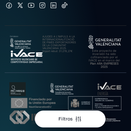
AJUDES A L’IMPULS A LA
INTERNACIONALITZACIÓ
DE PIMES EXPORTADORES
DE LA COMUNITAT
VALENCIANA 2025.
Este proyecto de
Import rebut: 31.278,27€
inversión ha sido
cofinanciado por el
IVACE en el marco del
Plan ARA EMPRESES
2025
Filtros