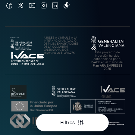
AJUDES A L’IMPULS A LA
INTERNACIONALITZACIÓ
DE PIMES EXPORTADORES
DE LA COMUNITAT
VALENCIANA 2025.
Este proyecto de
Import rebut: 31.278,27€
inversión ha sido
cofinanciado por el
IVACE en el marco del
Plan ARA EMPRESES
2025
Filtros