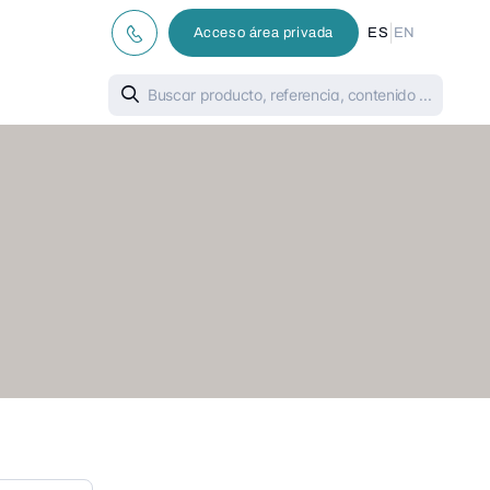
|
Acceso área privada
ES
EN