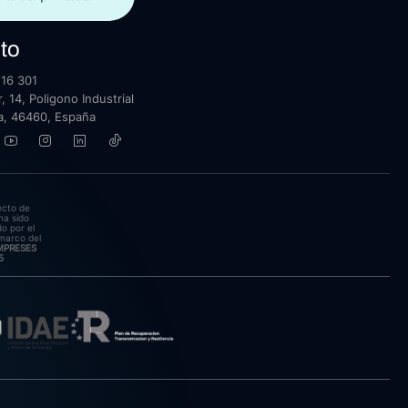
to
16 301
, 14, Poligono Industrial
lla, 46460, España
ecto de
ha sido
o por el
marco del
EMPRESES
5