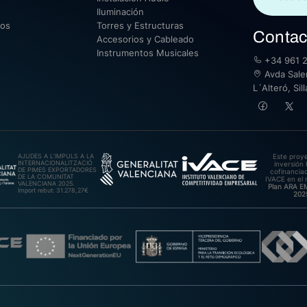
Iluminación
sos
Torres y Estructuras
Contac
Accesorios y Cableado
Instrumentos Musicales
+34 961 2
Avda Saler
L´Alteró, Si
AJUDES A L’IMPULS A LA
Este proy
INTERNACIONALITZACIÓ
inversión 
DE PIMES EXPORTADORES
cofinanciad
DE LA COMUNITAT
IVACE en el 
VALENCIANA 2025.
Plan ARA 
Import rebut: 31.278,27€
202