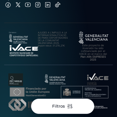
AJUDES A L’IMPULS A LA
INTERNACIONALITZACIÓ
DE PIMES EXPORTADORES
DE LA COMUNITAT
VALENCIANA 2025.
Este proyecto de
Import rebut: 31.278,27€
inversión ha sido
cofinanciado por el
IVACE en el marco del
Plan ARA EMPRESES
2025
Filtros