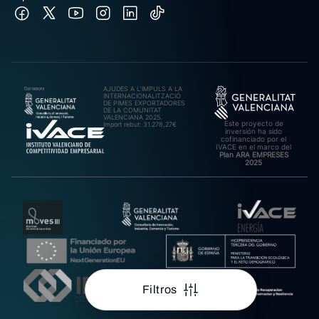
AJUDES A L’IMPULS A LA
INTERNACIONALITZACIÓ
DE PIMES EXPORTADORES
DE LA COMUNITAT
VALENCIANA 2025.
Este proyecto de
Import rebut: 31.278,27€
inversión ha sido
cofinanciado por el
IVACE en el marco del
Plan ARA EMPRESES
2025
Filtros