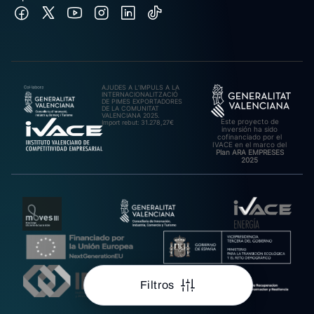
AJUDES A L’IMPULS A LA
INTERNACIONALITZACIÓ
DE PIMES EXPORTADORES
DE LA COMUNITAT
VALENCIANA 2025.
Este proyecto de
Import rebut: 31.278,27€
inversión ha sido
cofinanciado por el
IVACE en el marco del
Plan ARA EMPRESES
2025
Filtros