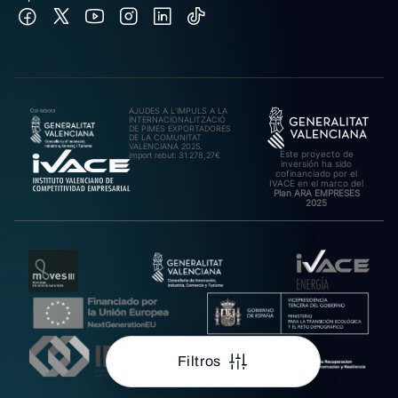
AJUDES A L’IMPULS A LA
INTERNACIONALITZACIÓ
DE PIMES EXPORTADORES
DE LA COMUNITAT
VALENCIANA 2025.
Este proyecto de
Import rebut: 31.278,27€
inversión ha sido
cofinanciado por el
IVACE en el marco del
Plan ARA EMPRESES
2025
Filtros