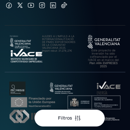
AJUDES A L’IMPULS A LA
INTERNACIONALITZACIÓ
DE PIMES EXPORTADORES
DE LA COMUNITAT
VALENCIANA 2025.
Este proyecto de
Import rebut: 31.278,27€
inversión ha sido
cofinanciado por el
IVACE en el marco del
Plan ARA EMPRESES
2025
Filtros