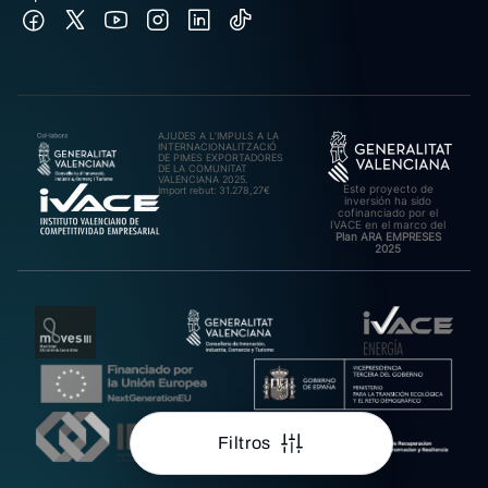
AJUDES A L’IMPULS A LA
INTERNACIONALITZACIÓ
DE PIMES EXPORTADORES
DE LA COMUNITAT
VALENCIANA 2025.
Este proyecto de
Import rebut: 31.278,27€
inversión ha sido
cofinanciado por el
IVACE en el marco del
Plan ARA EMPRESES
2025
Filtros