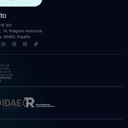
to
16 301
, 14, Poligono Industrial
lla, 46460, España
ecto de
ha sido
o por el
marco del
EMPRESES
5