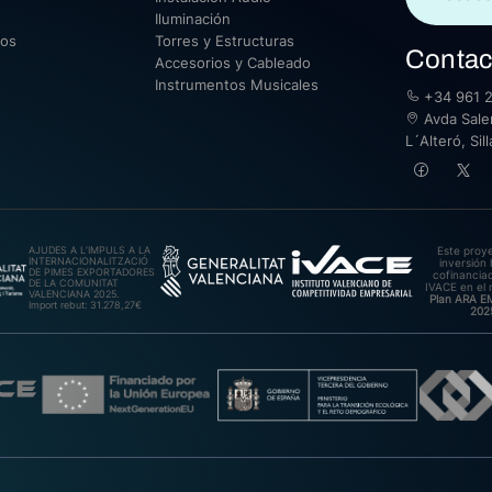
Iluminación
sos
Torres y Estructuras
Contac
Accesorios y Cableado
Instrumentos Musicales
+34 961 2
Avda Saler
L´Alteró, Si
AJUDES A L’IMPULS A LA
Este proy
INTERNACIONALITZACIÓ
inversión 
DE PIMES EXPORTADORES
cofinanciad
DE LA COMUNITAT
IVACE en el 
VALENCIANA 2025.
Plan ARA 
Import rebut: 31.278,27€
202