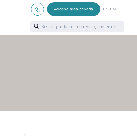
|
Acceso área privada
ES
EN