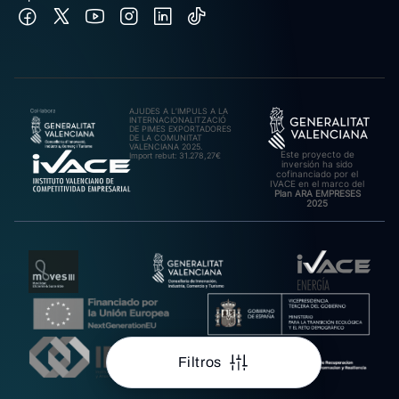
AJUDES A L’IMPULS A LA
INTERNACIONALITZACIÓ
DE PIMES EXPORTADORES
DE LA COMUNITAT
VALENCIANA 2025.
Este proyecto de
Import rebut: 31.278,27€
inversión ha sido
cofinanciado por el
IVACE en el marco del
Plan ARA EMPRESES
2025
Filtros