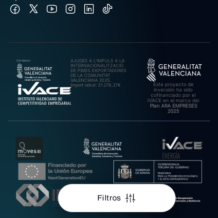
AJUDES A L’IMPULS A LA
INTERNACIONALITZACIÓ
DE PIMES EXPORTADORES
DE LA COMUNITAT
VALENCIANA 2025.
Este proyecto de
Import rebut: 31.278,27€
inversión ha sido
cofinanciado por el
IVACE en el marco del
Plan ARA EMPRESES
2025
Filtros