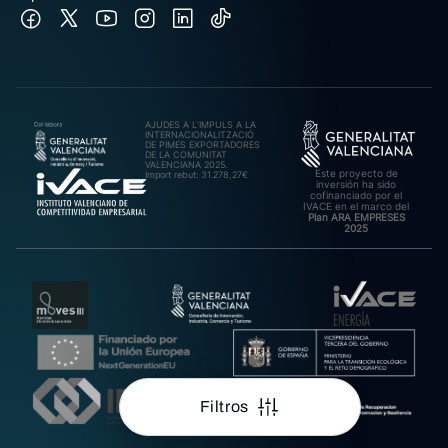
AJUDES A L’IMPULS A LA
INTERNACIONALITZACIÓ
DE PIMES EXPORTADORES
DE LA COMUNITAT
VALENCIANA 2025.
Este proyecto de
Import rebut: 31.278,27€
inversión ha sido
cofinanciado por el
IVACE en el marco del
Plan ARA EMPRESES
2025
Filtros