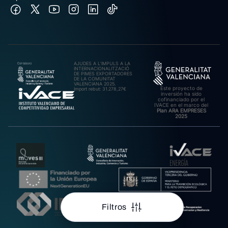
AJUDES A L’IMPULS A LA
INTERNACIONALITZACIÓ
DE PIMES EXPORTADORES
DE LA COMUNITAT
VALENCIANA 2025.
Este proyecto de
Import rebut: 31.278,27€
inversión ha sido
cofinanciado por el
IVACE en el marco del
Plan ARA EMPRESES
2025
Filtros