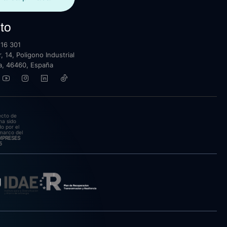
to
16 301
, 14, Poligono Industrial
lla, 46460, España
ecto de
ha sido
o por el
marco del
EMPRESES
5