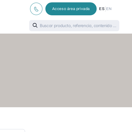
|
Acceso área privada
ES
EN