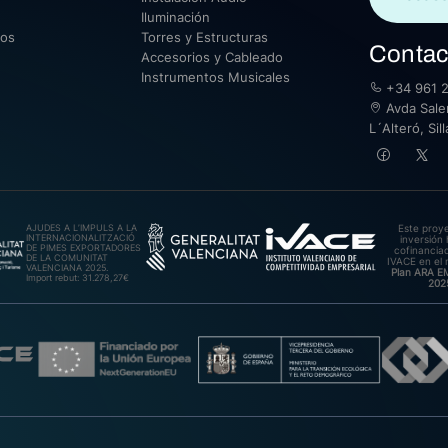
Iluminación
sos
Torres y Estructuras
Contac
Accesorios y Cableado
Instrumentos Musicales
+34 961 2
Avda Saler
L´Alteró, Si
AJUDES A L’IMPULS A LA
Este proy
INTERNACIONALITZACIÓ
inversión 
DE PIMES EXPORTADORES
cofinanciad
DE LA COMUNITAT
IVACE en el 
VALENCIANA 2025.
Plan ARA 
Import rebut: 31.278,27€
202