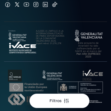
AJUDES A L’IMPULS A LA
INTERNACIONALITZACIÓ
DE PIMES EXPORTADORES
DE LA COMUNITAT
VALENCIANA 2025.
Este proyecto de
Import rebut: 31.278,27€
inversión ha sido
cofinanciado por el
IVACE en el marco del
Plan ARA EMPRESES
2025
Filtros