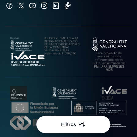
AJUDES A L’IMPULS A LA
INTERNACIONALITZACIÓ
DE PIMES EXPORTADORES
DE LA COMUNITAT
VALENCIANA 2025.
Este proyecto de
Import rebut: 31.278,27€
inversión ha sido
cofinanciado por el
IVACE en el marco del
Plan ARA EMPRESES
2025
Filtros