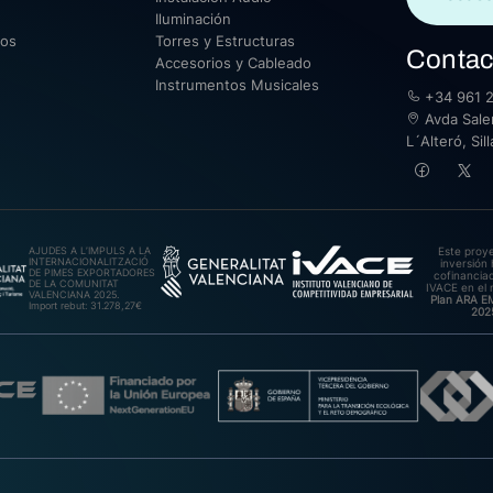
Iluminación
sos
Torres y Estructuras
Contac
Accesorios y Cableado
Instrumentos Musicales
+34 961 2
Avda Saler
L´Alteró, Si
AJUDES A L’IMPULS A LA
Este proy
INTERNACIONALITZACIÓ
inversión 
DE PIMES EXPORTADORES
cofinanciad
DE LA COMUNITAT
IVACE en el 
VALENCIANA 2025.
Plan ARA 
Import rebut: 31.278,27€
202