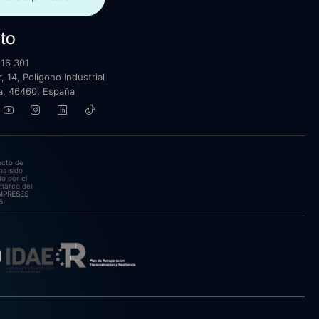
to
16 301
, 14, Poligono Industrial
lla, 46460, España
ecto de
ha sido
o por el
marco del
EMPRESES
5