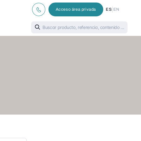
|
Acceso área privada
ES
EN