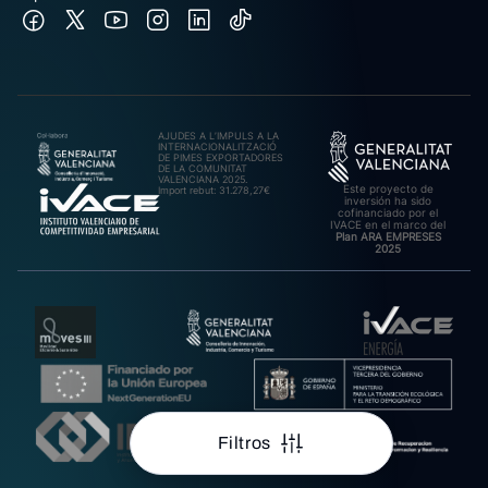
AJUDES A L’IMPULS A LA
INTERNACIONALITZACIÓ
DE PIMES EXPORTADORES
DE LA COMUNITAT
VALENCIANA 2025.
Este proyecto de
Import rebut: 31.278,27€
inversión ha sido
cofinanciado por el
IVACE en el marco del
Plan ARA EMPRESES
2025
Filtros