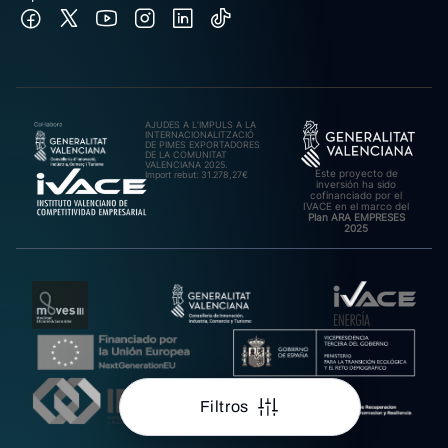
AJUDES A L’IMPULS A LA
INTERNACIONALITZACIÓ
DE PIMES EXPORTADORES
DE LA COMUNITAT
VALENCIANA 2025.
Este proyecto de
Import rebut: 31.278,27€
inversión ha sido
cofinanciado por el
IVACE en el marco del
Plan ARA EMPRESES
2025
Filtros