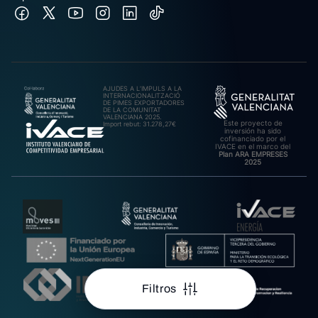
AJUDES A L’IMPULS A LA
INTERNACIONALITZACIÓ
DE PIMES EXPORTADORES
DE LA COMUNITAT
VALENCIANA 2025.
Este proyecto de
Import rebut: 31.278,27€
inversión ha sido
cofinanciado por el
IVACE en el marco del
Plan ARA EMPRESES
2025
Filtros