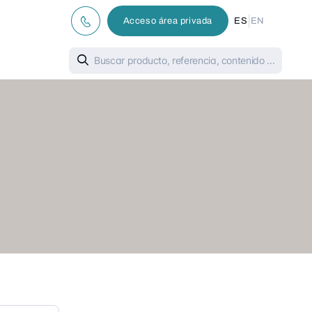
|
Acceso área privada
ES
EN