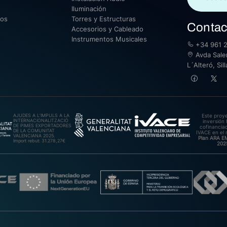
Iluminación
sos
Torres y Estructuras
Contac
Accesorios y Cableado
Instrumentos Musicales
+34 961 2
Avda Saler
L´Alteró, Si
AJUDES A L’IMPULS A LA
Este proy
INTERNACIONALITZACIÓ
inversión 
DE PIMES EXPORTADORES
cofinanciad
DE LA COMUNITAT
IVACE en el 
VALENCIANA 2025.
Plan ARA 
Import rebut: 31.278,27€
202