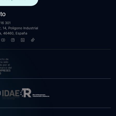
to
16 301
, 14, Poligono Industrial
lla, 46460, España
ecto de
ha sido
o por el
marco del
EMPRESES
5