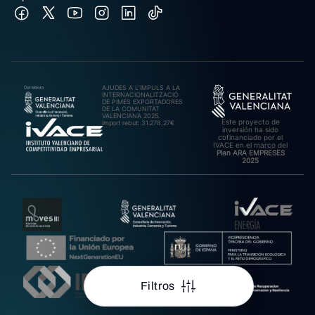
AJUDES A L’IMPULS A LA
INTERNACIONALITZACIÓ
DE PIMES EXPORTADORES
DE LA COMUNITAT
VALENCIANA 2025.
Este proyecto de
Import rebut: 31.278,27€
inversión ha sido
cofinanciado por el
IVACE en el marco del
Plan ARA EMPRESES
2025
Filtros