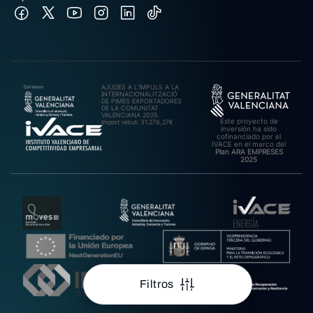
AJUDES A L’IMPULS A LA
INTERNACIONALITZACIÓ
DE PIMES EXPORTADORES
DE LA COMUNITAT
VALENCIANA 2025.
Este proyecto de
Import rebut: 31.278,27€
inversión ha sido
cofinanciado por el
IVACE en el marco del
Plan ARA EMPRESES
2025
Filtros