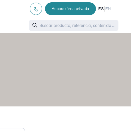
|
Acceso área privada
ES
EN