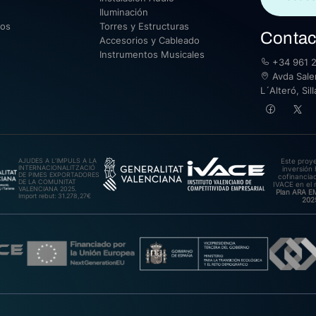
Iluminación
sos
Torres y Estructuras
Contac
Accesorios y Cableado
Instrumentos Musicales
+34 961 2
Avda Saler
L´Alteró, Si
AJUDES A L’IMPULS A LA
Este proy
INTERNACIONALITZACIÓ
inversión 
DE PIMES EXPORTADORES
cofinanciad
DE LA COMUNITAT
IVACE en el 
VALENCIANA 2025.
Plan ARA 
Import rebut: 31.278,27€
202