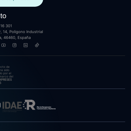
to
16 301
, 14, Poligono Industrial
lla, 46460, España
ecto de
ha sido
o por el
marco del
EMPRESES
5