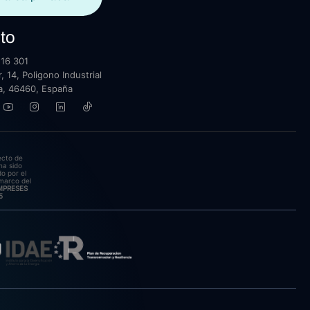
to
16 301
, 14, Poligono Industrial
lla, 46460, España
ecto de
ha sido
o por el
marco del
EMPRESES
5