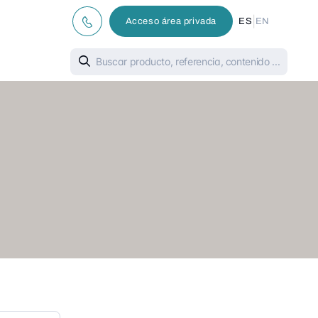
|
Acceso área privada
ES
EN