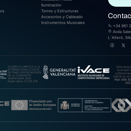
Iluminación
sos
Torres y Estructuras
Contac
Accesorios y Cableado
Instrumentos Musicales
+34 961 2
Avda Saler
L´Alteró, Si
AJUDES A L’IMPULS A LA
Este proy
INTERNACIONALITZACIÓ
inversión 
DE PIMES EXPORTADORES
cofinanciad
DE LA COMUNITAT
IVACE en el 
VALENCIANA 2025.
Plan ARA 
Import rebut: 31.278,27€
202