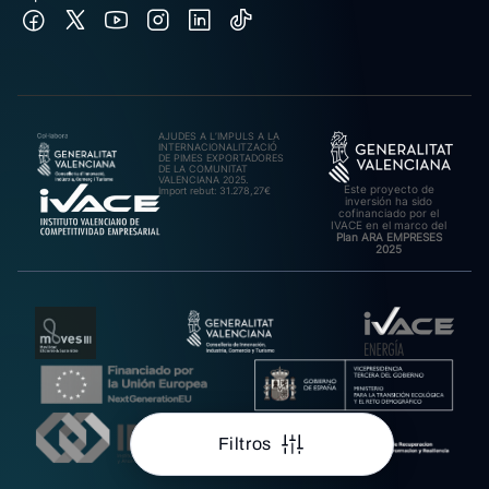
AJUDES A L’IMPULS A LA
INTERNACIONALITZACIÓ
DE PIMES EXPORTADORES
DE LA COMUNITAT
VALENCIANA 2025.
Este proyecto de
Import rebut: 31.278,27€
inversión ha sido
cofinanciado por el
IVACE en el marco del
Plan ARA EMPRESES
2025
Filtros