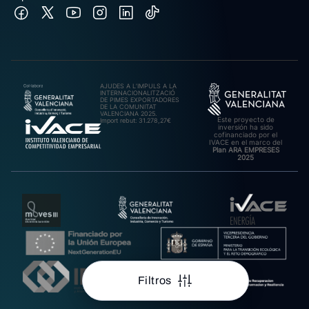
AJUDES A L’IMPULS A LA
INTERNACIONALITZACIÓ
DE PIMES EXPORTADORES
DE LA COMUNITAT
VALENCIANA 2025.
Este proyecto de
Import rebut: 31.278,27€
inversión ha sido
cofinanciado por el
IVACE en el marco del
Plan ARA EMPRESES
2025
Filtros