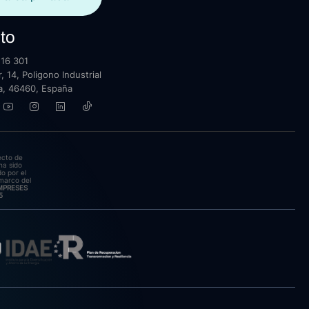
to
16 301
, 14, Poligono Industrial
lla, 46460, España
ecto de
ha sido
o por el
marco del
EMPRESES
5