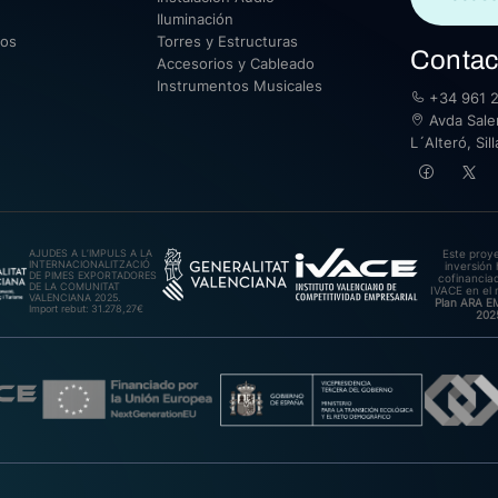
Iluminación
sos
Torres y Estructuras
Contac
Accesorios y Cableado
Instrumentos Musicales
+34 961 2
Avda Saler
L´Alteró, Si
AJUDES A L’IMPULS A LA
Este proy
INTERNACIONALITZACIÓ
inversión 
DE PIMES EXPORTADORES
cofinanciad
DE LA COMUNITAT
IVACE en el 
VALENCIANA 2025.
Plan ARA 
Import rebut: 31.278,27€
202