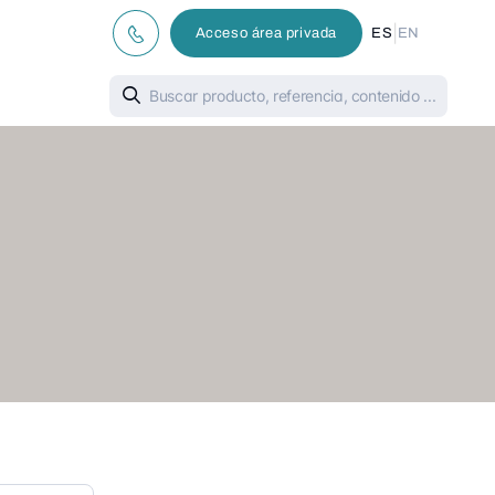
|
Acceso área privada
ES
EN