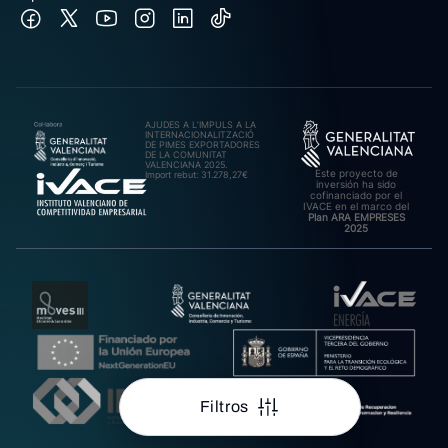
AJUDES A L’IMPULS A LA
INTERNACIONALITZACIÓ
DE PIMES EXPORTADORES
DE LA COMUNITAT
VALENCIANA 2025.
Este proyecto de
Import rebut: 31.278,27€
inversión ha sido
cofinanciado por el
IVACE en el marco del
Plan ARA EMPRESES
2025
Filtros