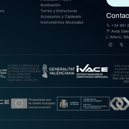
Iluminación
sos
Torres y Estructuras
Contac
Accesorios y Cableado
Instrumentos Musicales
+34 961 2
Avda Saler
L´Alteró, Si
AJUDES A L’IMPULS A LA
Este proy
INTERNACIONALITZACIÓ
inversión 
DE PIMES EXPORTADORES
cofinanciad
DE LA COMUNITAT
IVACE en el 
VALENCIANA 2025.
Plan ARA 
Import rebut: 31.278,27€
202