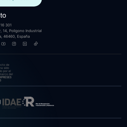
to
16 301
, 14, Poligono Industrial
lla, 46460, España
ecto de
ha sido
o por el
marco del
EMPRESES
5