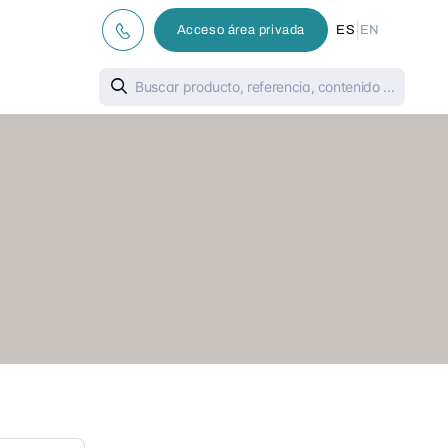
|
Acceso área privada
ES
EN