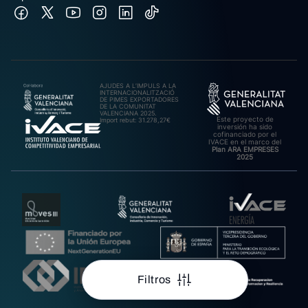
AJUDES A L’IMPULS A LA
INTERNACIONALITZACIÓ
DE PIMES EXPORTADORES
DE LA COMUNITAT
VALENCIANA 2025.
Este proyecto de
Import rebut: 31.278,27€
inversión ha sido
cofinanciado por el
IVACE en el marco del
Plan ARA EMPRESES
2025
Filtros