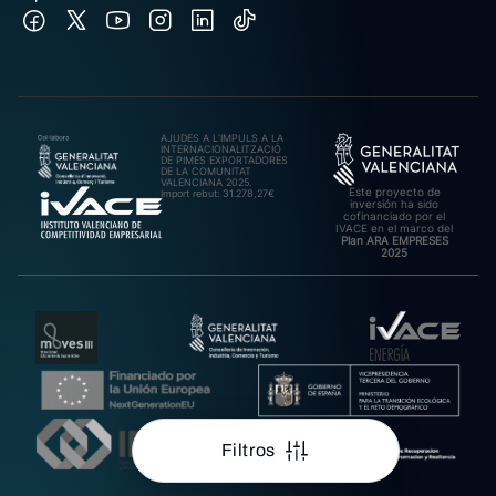
AJUDES A L’IMPULS A LA
INTERNACIONALITZACIÓ
DE PIMES EXPORTADORES
DE LA COMUNITAT
VALENCIANA 2025.
Este proyecto de
Import rebut: 31.278,27€
inversión ha sido
cofinanciado por el
IVACE en el marco del
Plan ARA EMPRESES
2025
Filtros