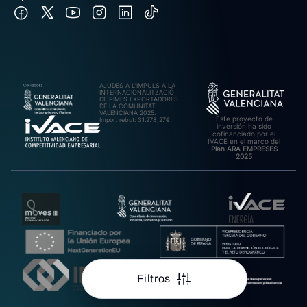
AJUDES A L’IMPULS A LA
INTERNACIONALITZACIÓ
DE PIMES EXPORTADORES
DE LA COMUNITAT
VALENCIANA 2025.
Este proyecto de
Import rebut: 31.278,27€
inversión ha sido
cofinanciado por el
IVACE en el marco del
Plan ARA EMPRESES
2025
Filtros