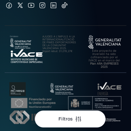
AJUDES A L’IMPULS A LA
INTERNACIONALITZACIÓ
DE PIMES EXPORTADORES
DE LA COMUNITAT
VALENCIANA 2025.
Este proyecto de
Import rebut: 31.278,27€
inversión ha sido
cofinanciado por el
IVACE en el marco del
Plan ARA EMPRESES
2025
Filtros