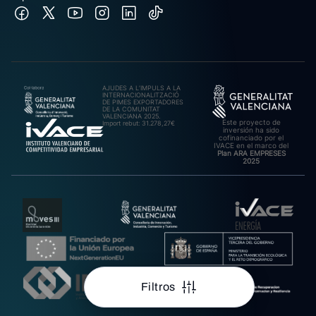
AJUDES A L’IMPULS A LA
INTERNACIONALITZACIÓ
DE PIMES EXPORTADORES
DE LA COMUNITAT
VALENCIANA 2025.
Este proyecto de
Import rebut: 31.278,27€
inversión ha sido
cofinanciado por el
IVACE en el marco del
Plan ARA EMPRESES
2025
Filtros