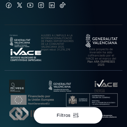
AJUDES A L’IMPULS A LA
INTERNACIONALITZACIÓ
DE PIMES EXPORTADORES
DE LA COMUNITAT
VALENCIANA 2025.
Este proyecto de
Import rebut: 31.278,27€
inversión ha sido
cofinanciado por el
IVACE en el marco del
Plan ARA EMPRESES
2025
Filtros