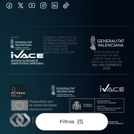
AJUDES A L’IMPULS A LA
INTERNACIONALITZACIÓ
DE PIMES EXPORTADORES
DE LA COMUNITAT
VALENCIANA 2025.
Este proyecto de
Import rebut: 31.278,27€
inversión ha sido
cofinanciado por el
IVACE en el marco del
Plan ARA EMPRESES
2025
Filtros