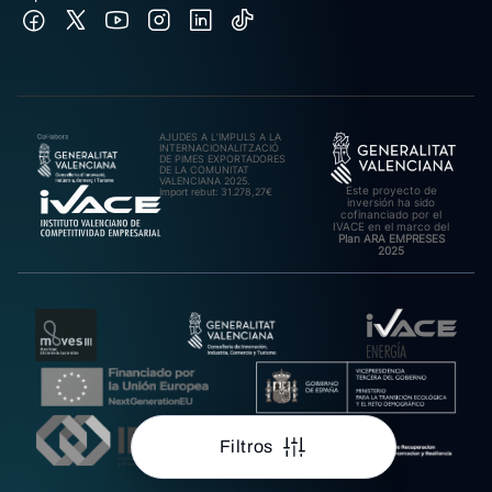
AJUDES A L’IMPULS A LA
INTERNACIONALITZACIÓ
DE PIMES EXPORTADORES
DE LA COMUNITAT
VALENCIANA 2025.
Este proyecto de
Import rebut: 31.278,27€
inversión ha sido
cofinanciado por el
IVACE en el marco del
Plan ARA EMPRESES
2025
Filtros