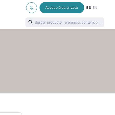
|
Acceso área privada
ES
EN