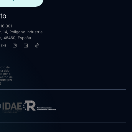
to
16 301
, 14, Poligono Industrial
lla, 46460, España
ecto de
ha sido
o por el
marco del
EMPRESES
5