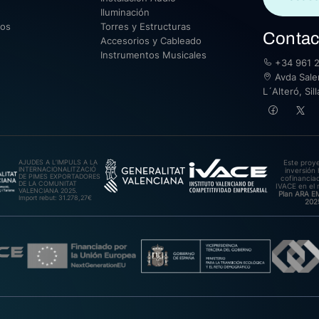
Iluminación
sos
Torres y Estructuras
Contac
Accesorios y Cableado
Instrumentos Musicales
+34 961 2
Avda Saler
L´Alteró, Si
AJUDES A L’IMPULS A LA
Este proy
INTERNACIONALITZACIÓ
inversión 
DE PIMES EXPORTADORES
cofinanciad
DE LA COMUNITAT
IVACE en el 
VALENCIANA 2025.
Plan ARA 
Import rebut: 31.278,27€
202