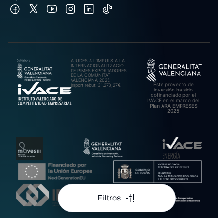
AJUDES A L’IMPULS A LA
INTERNACIONALITZACIÓ
DE PIMES EXPORTADORES
DE LA COMUNITAT
VALENCIANA 2025.
Este proyecto de
Import rebut: 31.278,27€
inversión ha sido
cofinanciado por el
IVACE en el marco del
Plan ARA EMPRESES
2025
Filtros