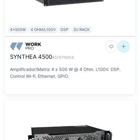
4x500W
4 OHM/L100V
DSP
2U RACK
SYNTHEA 4500
#51SYN004
Amplificador/Matriz 4 x 500 W @ 4 Ohm. L100V. DSP.
Control Wi-fi. Ethernet. GPIO.