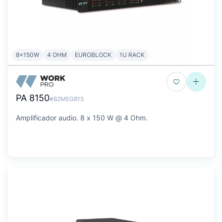
8x150W
4 OHM
EUROBLOCK
1U RACK
PA 8150
#82MEG815
Amplificador audio. 8 x 150 W @ 4 Ohm.