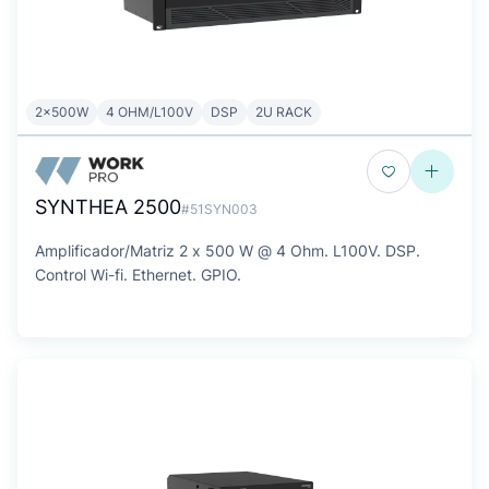
2x500W
4 OHM/L100V
DSP
2U RACK
SYNTHEA 2500
#51SYN003
Amplificador/Matriz 2 x 500 W @ 4 Ohm. L100V. DSP.
Control Wi-fi. Ethernet. GPIO.