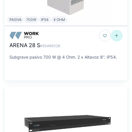
PASIVA
700W
IP54
4 OHM
ARENA 28 S
#50ARE028
Subgrave pasivo 700 W @ 4 Ohm. 2 x Altavoz 8''. IP54.