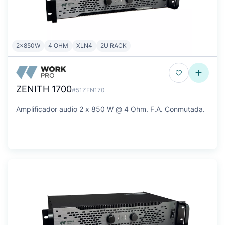
2x850W
4 OHM
XLN4
2U RACK
ZENITH 1700
#51ZEN170
Amplificador audio 2 x 850 W @ 4 Ohm. F.A. Conmutada.