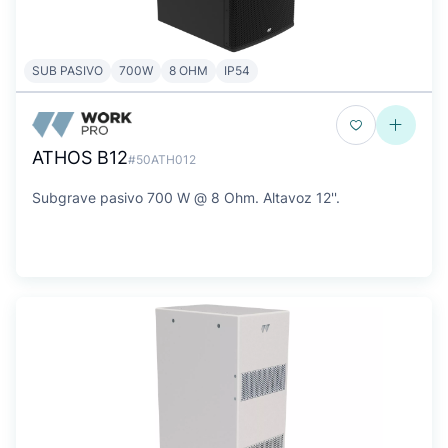
SUB PASIVO
700W
8 OHM
IP54
ATHOS B12
#50ATH012
Subgrave pasivo 700 W @ 8 Ohm. Altavoz 12''.