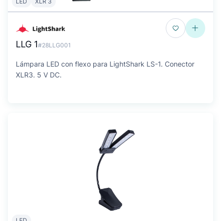
LED
XLR 3
LLG 1
#28LLG001
Lámpara LED con flexo para LightShark LS-1. Conector
XLR3. 5 V DC.
LED