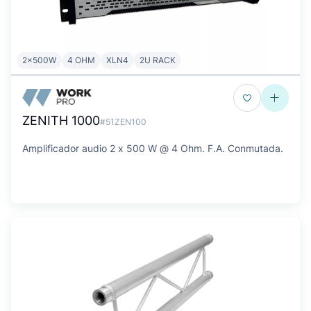
2x500W
4 OHM
XLN4
2U RACK
ZENITH 1000
#51ZEN100
Amplificador audio 2 x 500 W @ 4 Ohm. F.A. Conmutada.